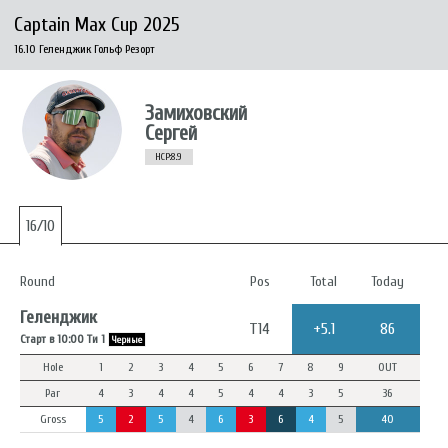
Captain Max Cup 2025
16.10 Геленджик Гольф Резорт
Замиховский
Сергей
HCP:8.9
16/10
Round
Pos
Total
Today
Геленджик
T14
+5.1
86
Старт в 10:00 Ти 1
Черные
Hole
1
2
3
4
5
6
7
8
9
OUT
Par
4
3
4
4
5
4
4
3
5
36
Gross
5
2
5
4
6
3
6
4
5
40