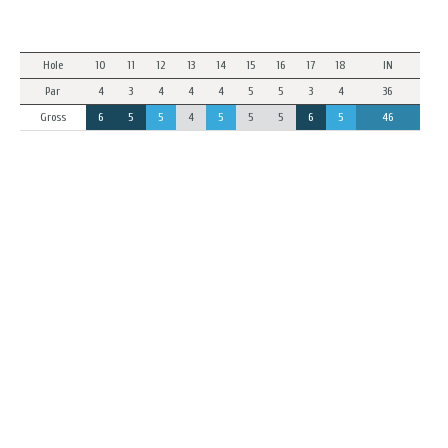
Hole
10
11
12
13
14
15
16
17
18
IN
Par
4
3
4
4
4
5
5
3
4
36
Gross
6
5
5
4
5
5
5
6
5
46