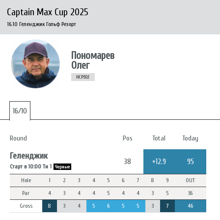
Captain Max Cup 2025
16.10 Геленджик Гольф Резорт
Пономарев
Олег
HCP:10.1
16/10
Round
Pos
Total
Today
Геленджик
38
+12.9
95
Старт в 10:00 Ти 1
Черные
Hole
1
2
3
4
5
6
7
8
9
OUT
Par
4
3
4
4
5
4
4
3
5
36
Gross
8
3
4
5
6
5
5
3
7
46