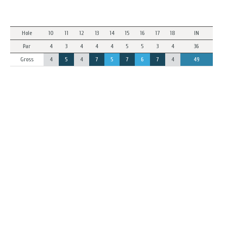
Hole
10
11
12
13
14
15
16
17
18
IN
Par
4
3
4
4
4
5
5
3
4
36
Gross
4
5
4
7
5
7
6
7
4
49