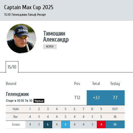
Captain Max Cup 2025
15.10 Геленджик Гольф Резорт
Тимошин
Александр
HCP:1.9
15/10
Round
Pos
Total
Today
Геленджик
T12
+3.1
77
Старт в 10:10 Ти 10
Черные
Hole
1
2
3
4
5
6
7
8
9
OUT
Par
4
3
4
4
5
4
4
3
5
36
Gross
4
3
6
4
6
4
4
3
4
38