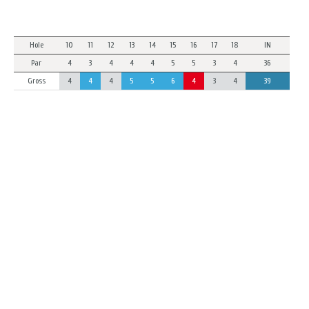
Hole
10
11
12
13
14
15
16
17
18
IN
Par
4
3
4
4
4
5
5
3
4
36
Gross
4
4
4
5
5
6
4
3
4
39