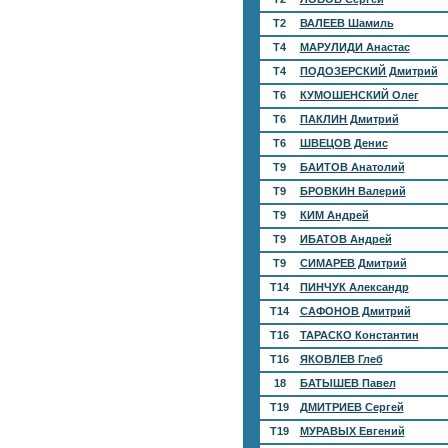
T2
ВАЛЕЕВ Шамиль
T4
МАРУЛИДИ Анастас
T4
ПОДОЗЕРСКИЙ Дмитрий
T6
КУМОШЕНСКИЙ Олег
T6
ПАКЛИН Дмитрий
T6
ШВЕЦОВ Денис
T9
БАИТОВ Анатолий
T9
БРОВКИН Валерий
T9
КИМ Андрей
T9
ИБАТОВ Андрей
T9
СИМАРЕВ Дмитрий
T14
ПИНЧУК Александр
T14
САФОНОВ Дмитрий
T16
ТАРАСКО Константин
T16
ЯКОВЛЕВ Глеб
18
БАТЫШЕВ Павел
T19
ДМИТРИЕВ Сергей
T19
МУРАВЫХ Евгений