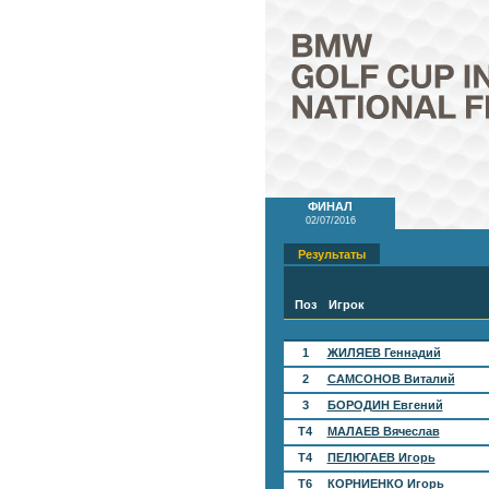
ФИНАЛ
02/07/2016
Результаты
Поз
Игрок
1
ЖИЛЯЕВ Геннадий
2
САМСОНОВ Виталий
3
БОРОДИН Евгений
T4
МАЛАЕВ Вячеслав
T4
ПЕЛЮГАЕВ Игорь
T6
КОРНИЕНКО Игорь