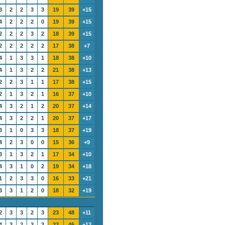
3
2
2
3
3
19
39
+15
4
2
2
2
0
19
39
+15
2
2
2
3
2
18
39
+15
2
2
2
2
2
17
38
+7
4
1
3
3
1
18
38
+10
4
1
3
2
2
21
38
+13
2
2
3
1
1
17
38
+15
2
1
3
2
1
16
37
+10
4
3
2
1
2
20
37
+14
4
3
2
2
1
20
37
+17
3
1
0
3
3
18
37
+19
4
2
3
0
0
15
36
+9
3
1
3
2
1
17
34
+10
4
3
1
0
2
19
34
+18
1
2
3
3
0
16
33
+21
3
3
1
2
0
18
32
+19
2
3
3
2
3
23
48
+11
4
3
2
3
3
22
46
+12