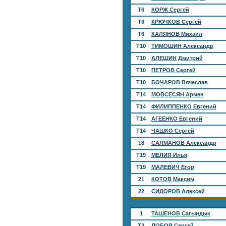
T6
КОРЖ Сергей
T6
КРЮЧКОВ Сергей
T6
КАЛЯНОВ Михаил
T10
ТИМОШИН Александр
T10
АЛЕШИН Дмитрий
T10
ПЕТРОВ Сергей
T10
БОЧАРОВ Вячеслав
T14
МОВСЕСЯН Армен
T14
ФИЛИППЕНКО Евгений
T14
АГЕЕНКО Евгений
T14
ЧАШКО Сергей
18
САЛМАНОВ Александр
T19
МЕЛИЯ Илья
T19
МАЛЕВИЧ Егор
21
КОТОВ Максим
22
СИДОРОВ Алексей
1
ТАШЕНОВ Сагындык
T2
ЛОБОВ Сергей