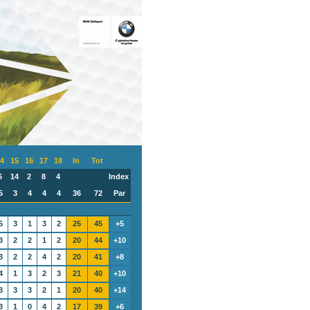
4
15
16
17
18
In
Tot
6
14
2
8
4
Index
5
3
4
4
4
36
72
Par
5
3
1
3
2
25
45
+5
3
2
2
1
2
20
44
+10
3
2
2
4
2
20
41
+8
4
1
3
2
3
21
40
+10
3
3
3
2
1
20
40
+14
3
1
0
4
2
17
39
+6