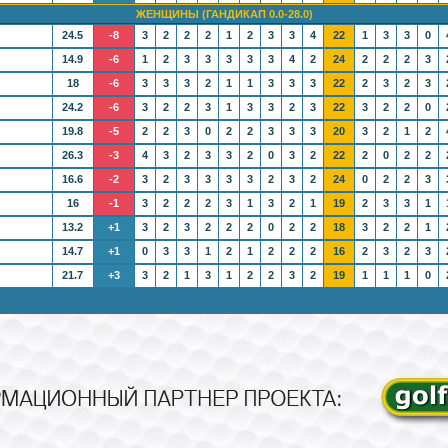
ЖЕНЩИНЫ (ГАНДИКАП 0.0-28.0)
24.5
-8
3
2
2
2
1
2
3
3
4
22
1
3
3
0
14.9
-6
1
2
3
3
3
3
3
4
2
24
2
2
2
3
18
-6
3
3
3
2
1
1
3
3
3
22
2
3
2
3
24.2
-6
3
2
2
3
1
3
3
2
3
22
3
2
2
0
19.8
-5
2
2
3
0
2
2
3
3
3
20
3
2
1
2
26.3
-3
4
3
2
3
3
2
0
3
2
22
2
0
2
2
16.6
-2
3
2
3
3
3
3
2
3
2
24
0
2
2
3
16
-1
3
2
2
2
3
1
3
2
1
19
2
3
3
1
13.2
+1
3
2
3
2
2
2
0
2
2
18
3
2
2
1
14.7
+1
0
3
3
1
2
1
2
2
2
16
2
3
2
3
21.7
+3
3
2
1
3
1
2
2
3
2
19
1
1
1
0