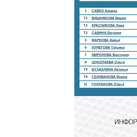
1
САВКО Карина
T2
ВИШНЯКОВА Мария
T2
КРАСНИКОВА Лара
T2
САВИНА Евгения
5
МАРКОВА Дарья
6
ЛУНЕГОВА Татьяна
7
МИРОНОВА Виктория
8
ЦОКОЛАЕВА Ольга
T9
БУЗДАЛИНА Наталья
T9
СЕЛИВАНОВА Ирина
11
ГОЛУБКОВА Ольга