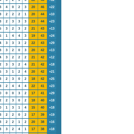
3
4
0
2
3
20
46
+22
3
2
2
2
1
20
44
+10
3
2
3
3
3
23
44
+23
5
3
2
3
2
21
43
+13
5
1
4
4
3
19
43
+24
4
3
3
3
2
22
43
+29
3
3
2
0
3
20
42
+13
4
3
2
2
2
21
42
+12
2
3
3
2
4
21
42
+18
5
3
1
2
4
20
42
+21
3
2
3
0
2
18
42
+25
3
2
4
4
4
22
41
+23
0
0
0
3
2
17
41
+29
2
2
3
0
2
18
40
+18
0
1
3
1
4
15
40
+18
3
2
2
0
2
17
39
+19
3
2
2
1
2
20
38
+16
3
3
2
4
1
17
38
+18