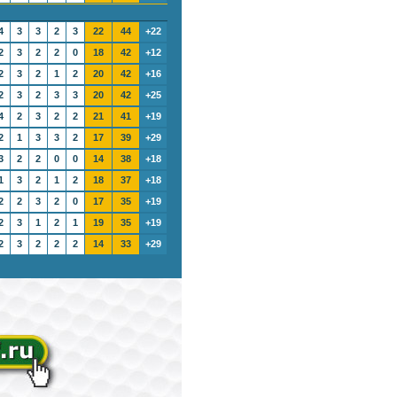
4
3
3
2
3
22
44
+22
2
3
2
2
0
18
42
+12
2
3
2
1
2
20
42
+16
2
3
2
3
3
20
42
+25
4
2
3
2
2
21
41
+19
2
1
3
3
2
17
39
+29
3
2
2
0
0
14
38
+18
1
3
2
1
2
18
37
+18
2
2
3
2
0
17
35
+19
2
3
1
2
1
19
35
+19
2
3
2
2
2
14
33
+29