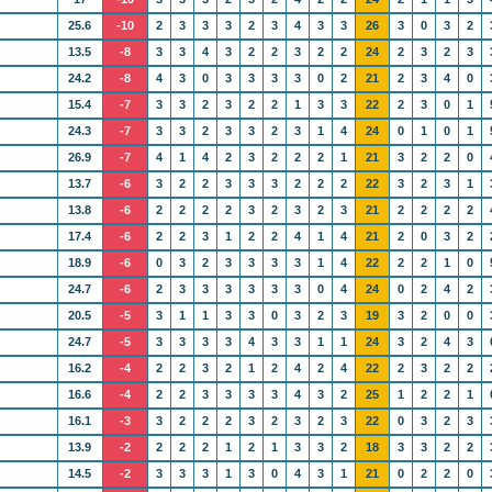
25.6
-10
2
3
3
3
2
3
4
3
3
26
3
0
3
2
13.5
-8
3
3
4
3
2
2
3
2
2
24
2
3
2
3
24.2
-8
4
3
0
3
3
3
3
0
2
21
2
3
4
0
15.4
-7
3
3
2
3
2
2
1
3
3
22
2
3
0
1
24.3
-7
3
3
2
3
3
2
3
1
4
24
0
1
0
1
26.9
-7
4
1
4
2
3
2
2
2
1
21
3
2
2
0
13.7
-6
3
2
2
3
3
3
2
2
2
22
3
2
3
1
13.8
-6
2
2
2
2
3
2
3
2
3
21
2
2
2
2
17.4
-6
2
2
3
1
2
2
4
1
4
21
2
0
3
2
18.9
-6
0
3
2
3
3
3
3
1
4
22
2
2
1
0
24.7
-6
2
3
3
3
3
3
3
0
4
24
0
2
4
2
20.5
-5
3
1
1
3
3
0
3
2
3
19
3
2
0
0
24.7
-5
3
3
3
3
4
3
3
1
1
24
3
2
4
3
16.2
-4
2
2
3
2
1
2
4
2
4
22
2
3
2
2
16.6
-4
2
2
3
3
3
3
4
3
2
25
1
2
2
1
16.1
-3
3
2
2
2
3
2
3
2
3
22
0
3
2
3
13.9
-2
2
2
2
1
2
1
3
3
2
18
3
3
2
2
14.5
-2
3
3
3
1
3
0
4
3
1
21
0
2
2
0