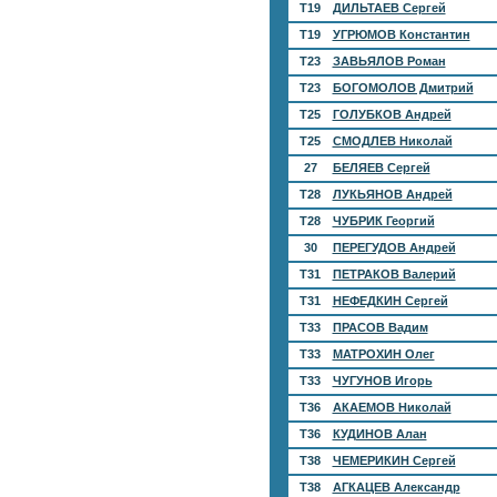
T19
ДИЛЬТАЕВ Сергей
T19
УГРЮМОВ Константин
T23
ЗАВЬЯЛОВ Роман
T23
БОГОМОЛОВ Дмитрий
T25
ГОЛУБКОВ Андрей
T25
СМОДЛЕВ Николай
27
БЕЛЯЕВ Сергей
T28
ЛУКЬЯНОВ Андрей
T28
ЧУБРИК Георгий
30
ПЕРЕГУДОВ Андрей
T31
ПЕТРАКОВ Валерий
T31
НЕФЕДКИН Сергей
T33
ПРАСОВ Вадим
T33
МАТРОХИН Олег
T33
ЧУГУНОВ Игорь
T36
АКАЕМОВ Николай
T36
КУДИНОВ Алан
T38
ЧЕМЕРИКИН Сергей
T38
АГКАЦЕВ Александр