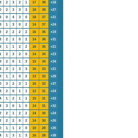
3
2
3
2
1
17
38
+18
0
2
3
3
3
18
38
+27
3
0
4
3
0
18
37
+21
3
1
3
0
2
14
37
+24
2
2
2
2
2
16
36
+19
3
2
2
0
2
14
36
+31
3
1
1
2
2
16
35
+21
1
2
3
2
0
14
34
+23
3
2
0
1
3
15
34
+34
3
3
1
3
3
16
33
+21
3
1
2
0
2
13
32
+29
0
3
2
3
1
16
32
+37
3
2
0
1
1
12
31
+24
4
1
2
1
1
15
31
+33
4
3
0
1
0
14
31
+32
2
2
1
2
2
14
30
+24
2
2
2
0
2
14
30
+26
0
1
1
2
0
10
28
+26
4
1
3
1
3
16
28
+38