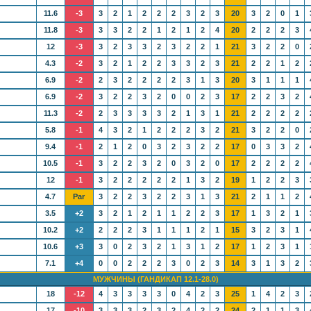
11.6
-3
3
2
1
2
2
2
3
2
3
20
3
2
0
1
11.8
-3
3
3
2
2
1
2
1
2
4
20
2
2
2
3
12
-3
3
2
3
3
2
3
2
2
1
21
3
2
2
0
4.3
-2
3
2
1
2
2
3
3
2
3
21
2
2
1
2
6.9
-2
2
3
2
2
2
2
3
1
3
20
3
1
1
1
6.9
-2
3
2
2
3
2
0
0
2
3
17
2
2
3
2
11.3
-2
2
3
3
3
3
2
1
3
1
21
2
2
2
2
5.8
-1
4
3
2
1
2
2
2
3
2
21
3
2
2
0
9.4
-1
2
1
2
0
3
2
3
2
2
17
0
3
3
2
10.5
-1
3
2
2
3
2
0
3
2
0
17
2
2
2
2
12
-1
3
2
2
2
2
2
1
3
2
19
1
2
2
3
4.7
Par
3
2
2
3
2
2
3
1
3
21
2
1
1
2
3.5
+2
3
2
1
2
1
1
2
2
3
17
1
3
2
1
10.2
+2
2
2
2
3
1
1
1
2
1
15
3
2
3
1
10.6
+3
3
0
2
3
2
1
3
1
2
17
1
2
3
1
7.1
+4
0
0
2
2
2
3
0
2
3
14
3
1
3
2
МУЖЧИНЫ (ГАНДИКАП 12.1-28.0)
18
-12
4
3
3
3
3
0
4
2
3
25
1
4
2
3
17
-10
3
3
3
2
3
2
4
2
2
24
2
1
1
3