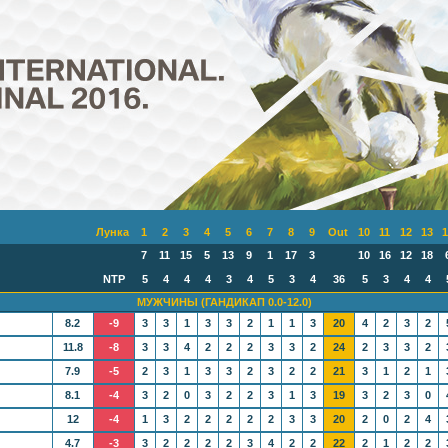
Лунка
1
2
3
4
5
6
7
8
9
Out
10
11
12
13
1
7
11
15
5
13
9
1
17
3
10
16
12
18
NTP
5
4
4
4
3
4
5
3
4
36
5
3
4
4
МУЖЧИНЫ (ГАНДИКАП 0.0-12.0)
8.2
-9
3
3
1
3
3
2
1
1
3
20
4
2
3
2
11.8
-8
3
3
4
2
2
2
3
3
2
24
2
3
3
2
7.9
-5
2
3
1
3
3
2
3
2
2
21
3
1
2
1
8.1
-4
3
2
0
3
2
2
3
1
3
19
3
2
3
0
12
-4
1
3
2
2
2
2
2
3
3
20
2
0
2
4
4.7
-3
3
2
2
2
2
3
4
2
2
22
2
1
2
2