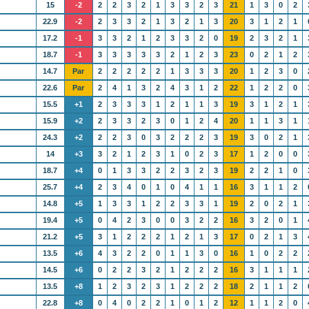
15
-2
2
2
3
2
1
3
3
2
3
21
1
3
0
2
22.9
-2
2
3
3
2
1
3
2
1
3
20
3
1
2
1
17.2
-1
3
3
2
1
2
3
3
2
0
19
2
3
2
1
18.7
-1
3
3
3
3
3
2
1
2
3
23
0
2
1
2
14.7
Par
2
2
2
2
2
1
3
3
3
20
1
2
3
0
22.6
Par
2
4
1
3
2
4
3
1
2
22
1
2
2
0
15.5
+1
2
3
3
3
1
2
1
1
3
19
3
1
2
1
15.9
+2
2
3
3
2
3
0
1
2
4
20
1
1
3
1
24.3
+2
2
2
3
0
3
2
2
2
3
19
3
0
2
1
14
+3
3
2
1
2
3
1
0
2
3
17
1
2
0
0
18.7
+4
0
1
3
3
2
2
3
2
3
19
2
2
1
0
25.7
+4
2
3
4
0
1
0
4
1
1
16
3
1
1
2
14.8
+5
1
3
3
1
2
2
3
3
1
19
2
0
2
1
19.4
+5
0
4
2
3
0
0
3
2
2
16
3
2
0
1
21.2
+5
3
1
2
2
2
1
2
1
3
17
0
2
1
3
13.5
+6
4
3
2
2
0
1
1
3
0
16
1
0
2
2
14.5
+6
0
2
2
3
2
1
2
2
2
16
3
1
1
1
13.5
+8
1
2
3
2
3
1
2
2
2
18
2
1
1
2
22.8
+8
0
4
0
2
2
1
0
1
2
12
1
1
2
0