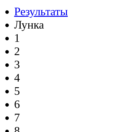
Результаты
Лунка
1
2
3
4
5
6
7
8