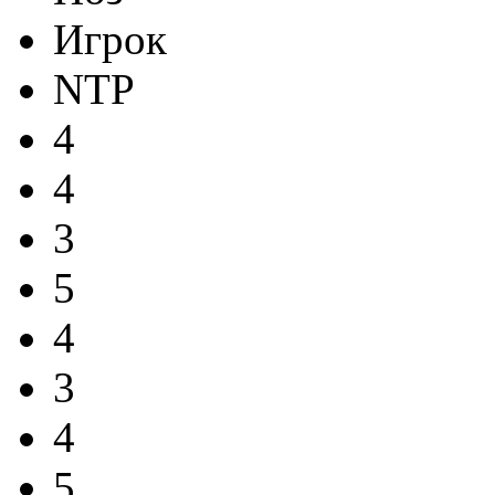
Игрок
NTP
4
4
3
5
4
3
4
5