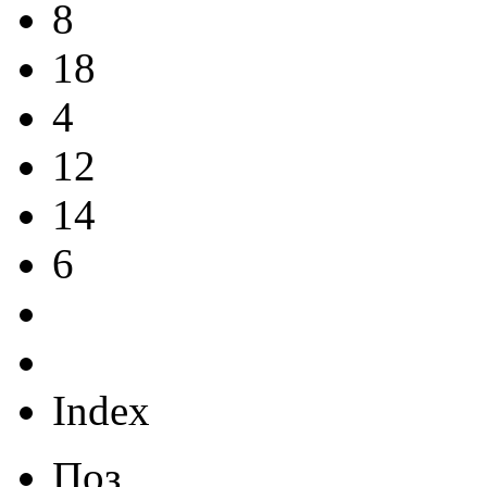
8
18
4
12
14
6
Index
Поз